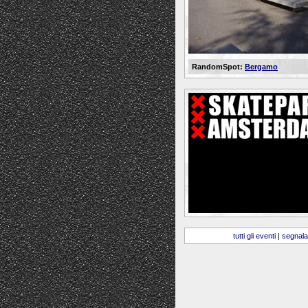
RandomSpot:
Bergamo
tutti gli eventi
|
segnala