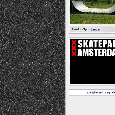
RandomSpot:
Lucca
tutti gli eventi
|
segnala