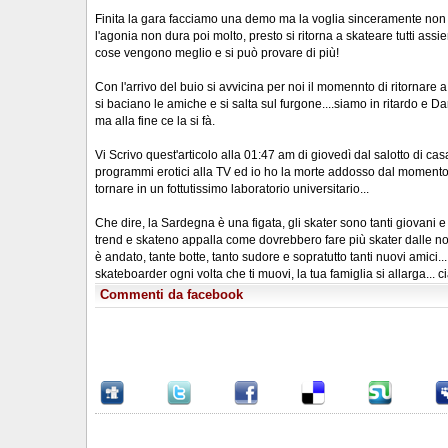
Finita la gara facciamo una demo ma la voglia sinceramente non 
l'agonia non dura poi molto, presto si ritorna a skateare tutti assi
cose vengono meglio e si può provare di più!
Con l'arrivo del buio si avvicina per noi il momennto di ritornare a
si baciano le amiche e si salta sul furgone....siamo in ritardo e 
ma alla fine ce la si fà.
Vi Scrivo quest'articolo alla 01:47 am di giovedì dal salotto di c
programmi erotici alla TV ed io ho la morte addosso dal moment
tornare in un fottutissimo laboratorio universitario...
Che dire, la Sardegna è una figata, gli skater sono tanti giovani e
trend e skateno appalla come dovrebbero fare più skater dalle nost
è andato, tante botte, tanto sudore e sopratutto tanti nuovi amici.
skateboarder ogni volta che ti muovi, la tua famiglia si allarga... c
Commenti da facebook