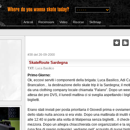
Articoli
Recensioni
Video
Risorse
Sk8map
#38 del 26-09-2000
SkateRoute Sardegna
TXT:
Luca Basilico
Primo Giorno:
Ok, eccovi serviti i componenti della brigata: Luca Basilico, Adi 
Brancalion... la destinazione dello skate trip è la Sardegna; il m
da una clothing company locale chiamata “Falanx”. Dopo un week
attesa dei pro DVS, il lunedì mattina ci si sveglia aspettando i biglie
biglietti.
Erano stati inviati per posta prioritaria il Giovedì prima e ovviamen
dello stato nulla ancora si era visto. Dopo una mattinata di inutil
alle 12:40 si parte alla volta di Malpensa senza biglietti... il check
mezzora. Dopo un allegra chiacchierata con organizzatori e la s
(una figa di pregio notevole), vediamo nell’ acquisto di nuovi biglie