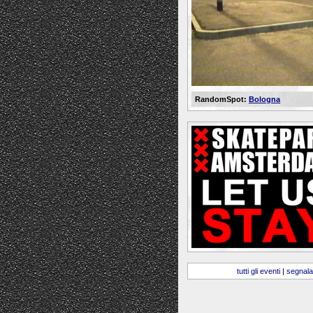
RandomSpot:
Bologna
tutti gli eventi
|
segnala