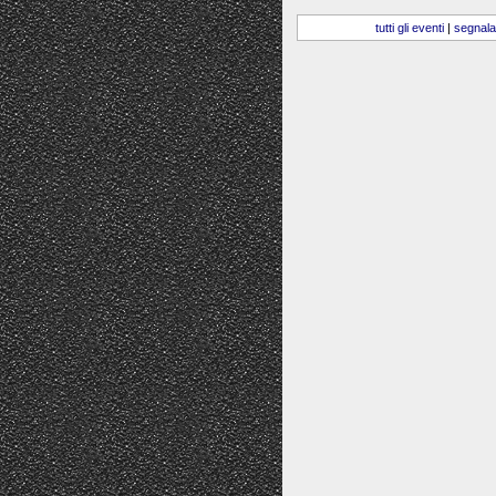
tutti gli eventi
|
segnala