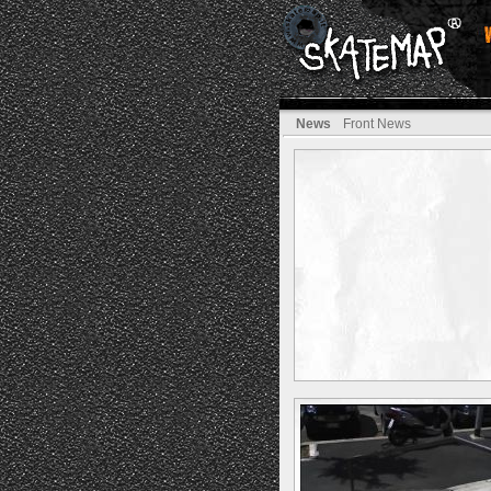
News
Front News