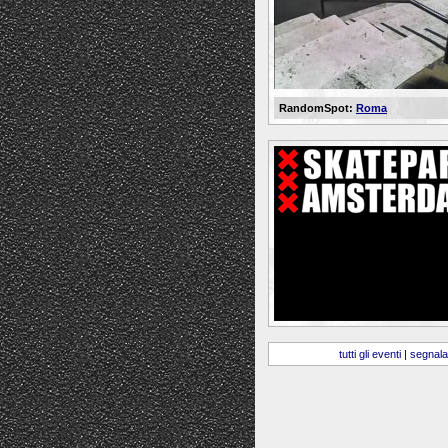
RandomSpot:
Roma
tutti gli eventi
|
segnala