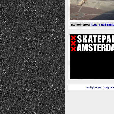
RandomSpot:
Reggio nell'Emili
tutti gli eventi
|
segnala