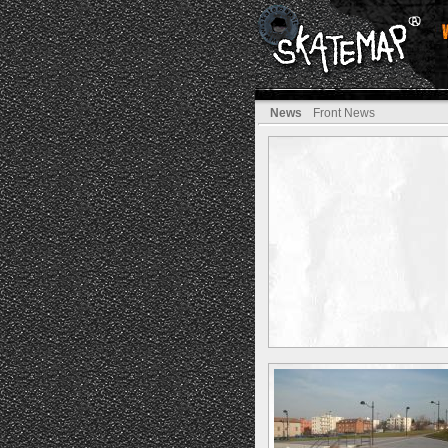
News
Front News