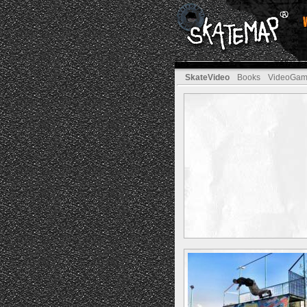
SkateVideo
Books
VideoGam