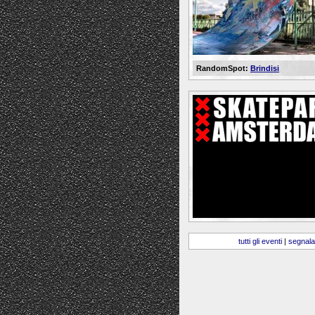
RandomSpot:
Brindisi
tutti gli eventi
|
segnala