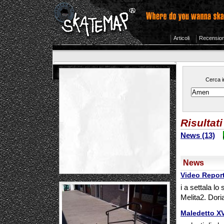
Articoli
Recension
Cerca i
Risultat
News (13)
News
Video Report
i a settala l
Melita2. Dor
Maledetto XV