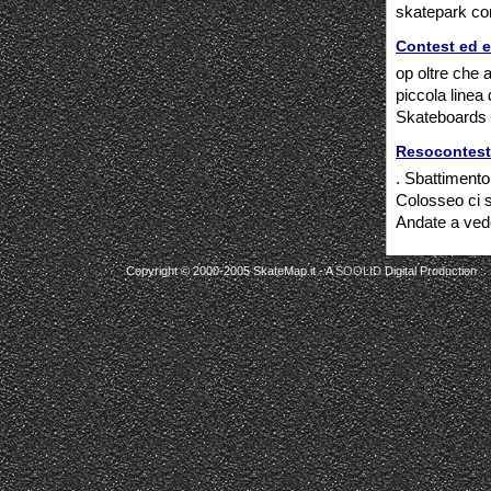
skatepark co
Contest ed e
op oltre che 
piccola linea 
Skateboards e 
Resocontes
. Sbattimento 
Colosseo ci 
Andate a ved
Copyright © 2000-2005 SkateMap.it - A
SOOLID
Digital Production