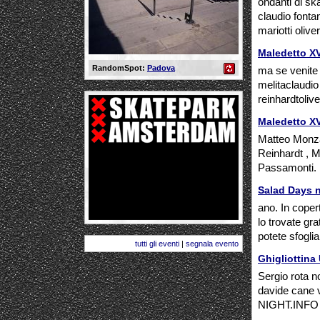
ondanti di sk
claudio font
mariotti olive
Maledetto XV
RandomSpot:
Padova
ma se venite
melitaclaudi
reinhardtoliv
Maledetto XV
Matteo Monza
Reinhardt , M
Passamonti. Il
Salad Days n.
ano. In coper
lo trovate grat
potete sfogliar
tutti gli eventi
|
segnala evento
Ghigliottina
Sergio rota 
davide cane v
NIGHT.INFO AT