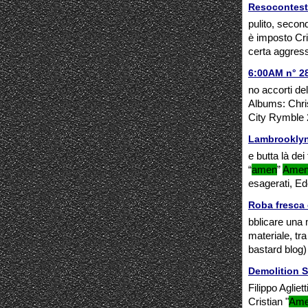
Resocontest
pulito, secon
è imposto Cri
certa aggressi
6:00AM n° 28
no accorti de
Albums: Chris
City Rymble 2
Lambrooklyn
e butta là dei
“
amen
”
Ame
esagerati, Ed
Roba fresca
bblicare una 
materiale, tra 
bastard blog)
Demolition 
Filippo Aglie
Cristian "
Am